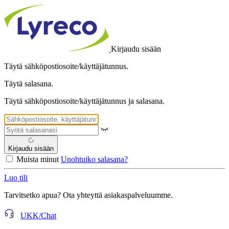
Kirjaudu sisään
Täytä sähköpostiosoite/käyttäjätunnus.
Täytä salasana.
Täytä sähköpostiosoite/käyttäjätunnus ja salasana.
Kirjaudu sisään
Muista minut
Unohtuiko salasana?
Luo tili
Tarvitsetko apua? Ota yhteyttä asiakaspalveluumme.
UKK/Chat